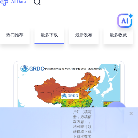
AI Data
热门推荐
最多下载
最新发布
最多收藏
“邀好
友·完
善信
息” 双
重福利
活动！
1.老
2.新老
用户
用户完
邀请
善个人
新用
资料
户注
（填写
✕
册，
必填信
双方
息），
均可
即可领
基于CASA模型的1982-2025年中国逐月1000米分辨率NPP数据集
获得
取下载
下载
次数奖